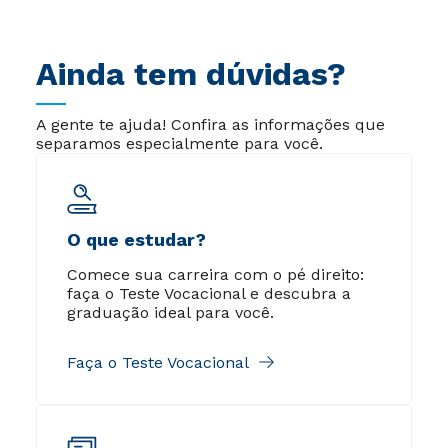
Durante esse período,
desenvolvi habilidades não
apenas na minha área de
Ainda tem dúvidas?
estudo, mas também em
manutenção de
computadores, substituição de
A gente te ajuda! Confira as informações que
hardware e otimização de
separamos especialmente para você.
sistemas operacionais. Essa
expertise permitiu-me obter
uma vaga no escritório da
empresa onde atuava como
promotor de vendas. No
O que estudar?
ambiente corporativo, expandi
minhas habilidades para
Comece sua carreira com o pé direito:
incluir aspectos
faça o Teste Vocacional e descubra a
administrativos e
graduação ideal para você.
organizacionais. Com a
motivação crescente, decidi
perseguir um dos meus
Faça o Teste Vocacional
sonhos: tornar-me professor
de artes. Em 2019, ingressei no
curso de Artes Visuais na
Faculdade Cruzeiro do Sul,