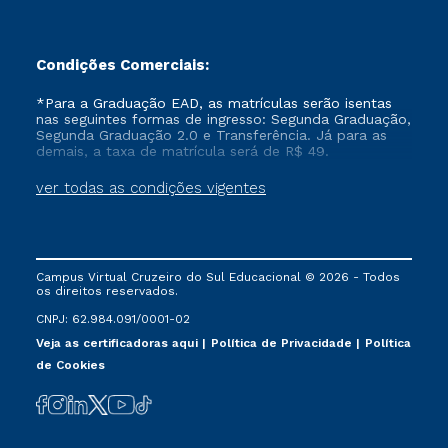
intelectuais como história,
arqueologia, teologia e
cosmologia. Hoje, sou
orgulhosamente Professor,
Condições Comerciais:
formado pela Faculdade
Cruzeiro do Sul. Ao longo dos
*Para a Graduação EAD, as matrículas serão isentas
nas seguintes formas de ingresso: Segunda Graduação,
meus estudos, aprimorei meu
Segunda Graduação 2.0 e Transferência. Já para as
nível intelectual e tornei-me
demais, a taxa de matrícula será de R$ 49.
uma pessoa melhor para
minha família, amigos e a
ver todas as condições vigentes
sociedade ao meu redor.
Contribuir para o
desenvolvimento social e
educacional tornou-se parte
essencial do meu propósito.
Campus Virtual Cruzeiro do Sul Educacional © 2026 - Todos
Agradeço à instituição, em
os direitos reservados.
especial a minha família e a
CNPJ: 62.984.091/0001-02
todos, pelo apoio essencial
Veja as certificadoras aqui
Política de Privacidade
Política
que tornou possível esta
de Cookies
conquista. Estou ansioso para
seguir contribuindo
positivamente para o bem-
estar coletivo, utilizando
minha multiplicidade de