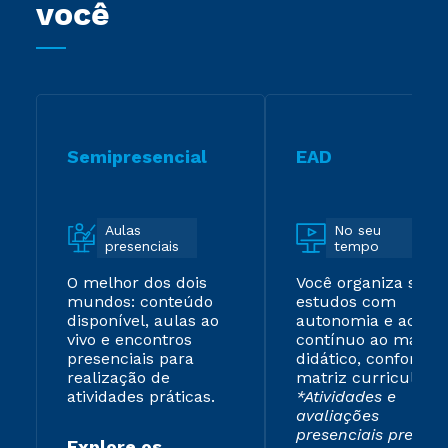
você
Semipresencial
EAD
Aulas
No seu
presenciais
tempo
O melhor dos dois
Você organiza seus
mundos: conteúdo
estudos com
disponível, aulas ao
autonomia e acess
vivo e encontros
contínuo ao materi
presenciais para
didático, conforme 
realização de
matriz curricular.
atividades práticas.
*Atividades e
avaliações
presenciais previst
Explore os