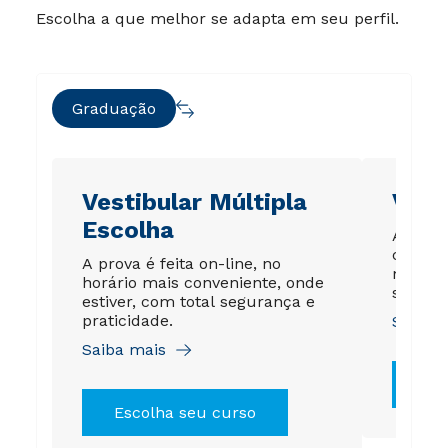
Escolha a que melhor se adapta em seu perfil.
Graduação
Vestibular Múltipla
Vest
Escolha
A sua 
condiçõ
A prova é feita on-line, no
matrícu
horário mais conveniente, onde
sonho 
estiver, com total segurança e
praticidade.
Saiba 
Saiba mais
Es
Escolha seu curso