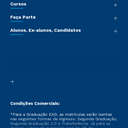
Cursos
Sala de Imprensa
Graduação
Trabalhe Conosco
Faça Parte
Pós-graduação
Certificadoras
Vestibular Múltipla Escolha
Cursos de Medicina
Jornada do Aluno
Alunos, Ex-alunos, Candidatos
Vestibular Redação
Cursos Livres
Sou Aluno
Ética e Integridade
Ingresso via Enem
Cursos Técnicos
Sou Candidato
Proteção de dados
Retorne ao Curso
Cursos Profissionalizantes
Sou Ex-aluno
Segunda Graduação
Canais de Atendimento
Segunda Graduação 2.0
Acessibilidade
Transferência
Biblioteca
Formação Pedagógica - R2
Condições Comerciais:
*Para a Graduação EAD, as matrículas serão isentas
nas seguintes formas de ingresso: Segunda Graduação,
Segunda Graduação 2.0 e Transferência. Já para as