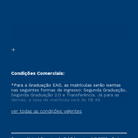
Sou Aluno
Ética e Integridade
Ingresso via Enem
Cursos Técnicos
Sou Candidato
Proteção de dados
Retorne ao Curso
Cursos Profissionalizantes
Sou Ex-aluno
Segunda Graduação
Canais de Atendimento
Segunda Graduação 2.0
Acessibilidade
Transferência
Biblioteca
Formação Pedagógica - R2
Condições Comerciais:
*Para a Graduação EAD, as matrículas serão isentas
nas seguintes formas de ingresso: Segunda Graduação,
Segunda Graduação 2.0 e Transferência. Já para as
demais, a taxa de matrícula será de R$ 49.
ver todas as condições vigentes