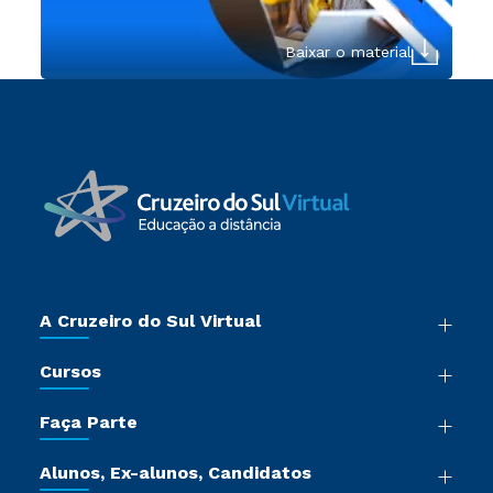
Baixar o material
A Cruzeiro do Sul Virtual
Nossa História
Cursos
Sala de Imprensa
Graduação
Trabalhe Conosco
Faça Parte
Pós-graduação
Certificadoras
Vestibular Múltipla Escolha
Cursos de Medicina
Jornada do Aluno
Alunos, Ex-alunos, Candidatos
Vestibular Redação
Cursos Livres