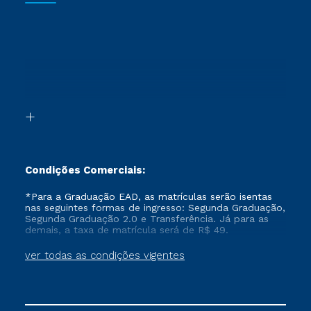
Cursos Livres
Sou Aluno
Ética e Integridade
Ingresso via Enem
Cursos Técnicos
Sou Candidato
Proteção de dados
Retorne ao Curso
Cursos Profissionalizantes
Sou Ex-aluno
Segunda Graduação
Canais de Atendimento
Segunda Graduação 2.0
Acessibilidade
Transferência
Biblioteca
Formação Pedagógica - R2
Condições Comerciais:
*Para a Graduação EAD, as matrículas serão isentas
nas seguintes formas de ingresso: Segunda Graduação,
Segunda Graduação 2.0 e Transferência. Já para as
demais, a taxa de matrícula será de R$ 49.
ver todas as condições vigentes