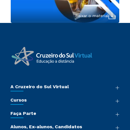
Baixar o material
A Cruzeiro do Sul Virtual
Nossa História
Cursos
Sala de Imprensa
Graduação
Trabalhe Conosco
Faça Parte
Pós-graduação
Certificadoras
Vestibular Múltipla Escolha
Cursos de Medicina
Jornada do Aluno
Alunos, Ex-alunos, Candidatos
Vestibular Redação