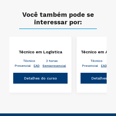
Você também pode se
interessar por:
Técnico em Logística
Técnico em Admi
Técnico
2 horas
Técnico
2
Presencial
EAD
Semipresencial
Presencial
EAD
Sem
Detalhes do curso
Detalhes do 