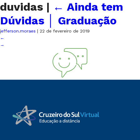
duvidas
|
←
Ainda tem
Dúvidas │ Graduação
jefferson.moraes
|
22 de fevereiro de 2019
←
→