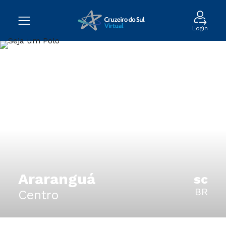
Login
Araranguá
SC
BR
Centro