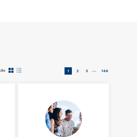
…
ção
1
2
3
146