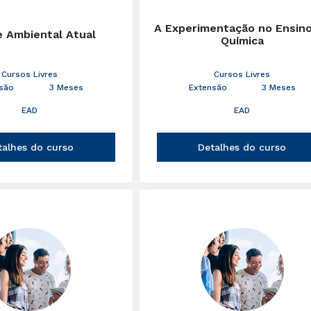
A Experimentação no Ensin
e Ambiental Atual
Química
Cursos Livres
Cursos Livres
são
3 Meses
Extensão
3 Meses
EAD
EAD
talhes do curso
Detalhes do curso