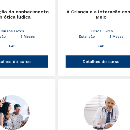
ção do conhecimento
A Criança e a Interação co
b ótica lúdica
Meio
Cursos Livres
Cursos Livres
são
3 Meses
Extensão
3 Meses
EAD
EAD
talhes do curso
Detalhes do curso