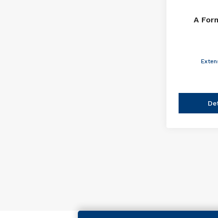
A For
Exten
De