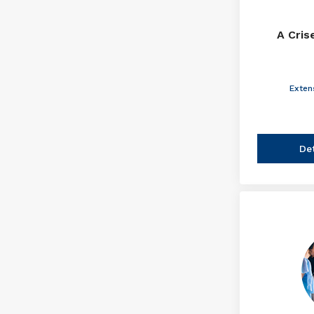
A Cris
Exten
De