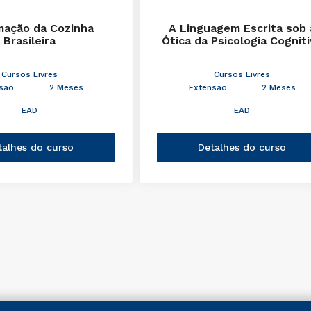
mação da Cozinha
A Linguagem Escrita sob 
Brasileira
Ótica da Psicologia Cognit
Cursos Livres
Cursos Livres
são
2 Meses
Extensão
2 Meses
EAD
EAD
talhes do curso
Detalhes do curso