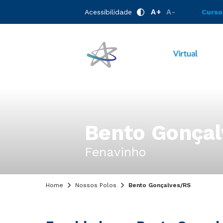
A+
A-
Acessibilidade
Curso
Bento Gonçal
Fenavinho
Home
Nossos Polos
Bento Gonçalves/RS