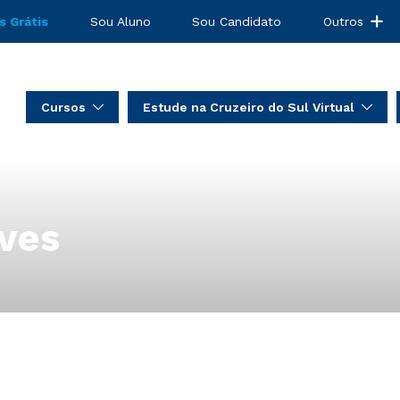
s Grátis
Sou Aluno
Sou Candidato
Outros
Cursos
Estude na Cruzeiro do Sul Virtual
ves