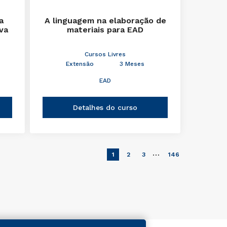
a
A linguagem na elaboração de
iva
materiais para EAD
Cursos Livres
Extensão
3 Meses
EAD
Detalhes do curso
…
1
2
3
146