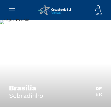
Login
Brasília
DF
BR
Sobradinho