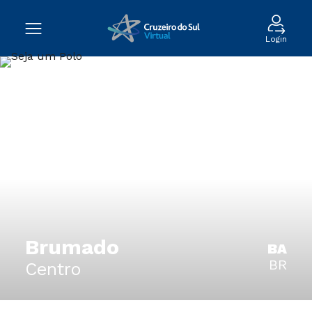
Login
Brumado
BA
BR
Centro