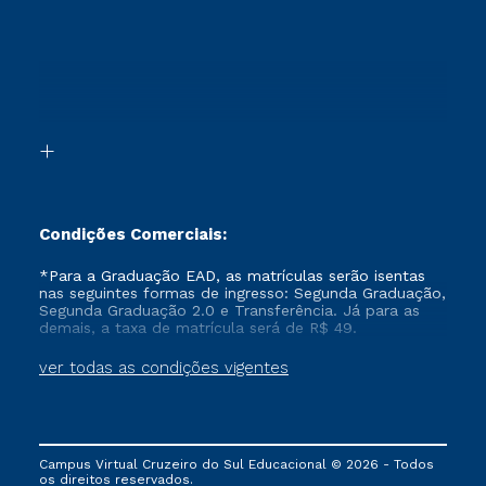
Cursos Técnicos
Sou Candidato
Proteção de dados
Retorne ao Curso
Cursos Profissionalizantes
Sou Ex-aluno
Segunda Graduação
Canais de Atendimento
Segunda Graduação 2.0
Acessibilidade
Transferência
Biblioteca
Formação Pedagógica - R2
Condições Comerciais:
*Para a Graduação EAD, as matrículas serão isentas
nas seguintes formas de ingresso: Segunda Graduação,
Segunda Graduação 2.0 e Transferência. Já para as
demais, a taxa de matrícula será de R$ 49.
ver todas as condições vigentes
Campus Virtual Cruzeiro do Sul Educacional © 2026 - Todos
os direitos reservados.