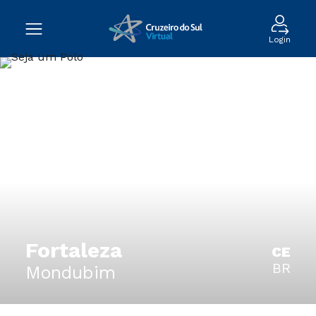
Login
Fortaleza
CE
BR
Mondubim