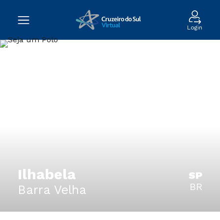
Login
Ilhabela
SP
BR
Barra Velha