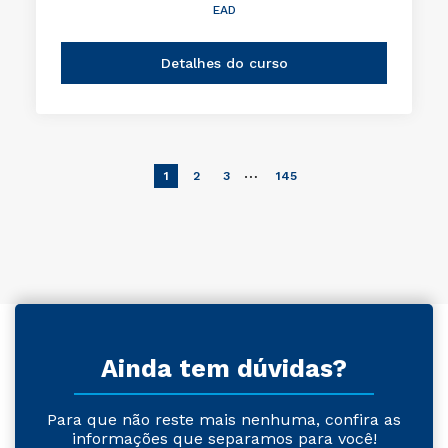
EAD
Detalhes do curso
…
1
2
3
145
Ainda tem dúvidas?
Para que não reste mais nenhuma, confira as
informações que separamos para você!