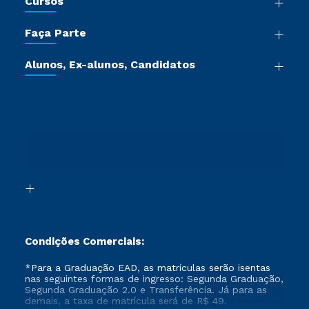
Cursos
Sala de Imprensa
Graduação
Trabalhe Conosco
Faça Parte
Pós-graduação
Certificadoras
Vestibular Múltipla Escolha
Cursos de Medicina
Jornada do Aluno
Alunos, Ex-alunos, Candidatos
Vestibular Redação
Cursos Livres
Sou Aluno
Ética e Integridade
Ingresso via Enem
Cursos Técnicos
Sou Candidato
Proteção de dados
Retorne ao Curso
Cursos Profissionalizantes
Sou Ex-aluno
Segunda Graduação
Canais de Atendimento
Segunda Graduação 2.0
Acessibilidade
Transferência
Biblioteca
Formação Pedagógica - R2
Condições Comerciais:
*Para a Graduação EAD, as matrículas serão isentas
nas seguintes formas de ingresso: Segunda Graduação,
Segunda Graduação 2.0 e Transferência. Já para as
demais, a taxa de matrícula será de R$ 49.