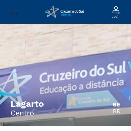
Login
Lagarto
SE
BR
Centro