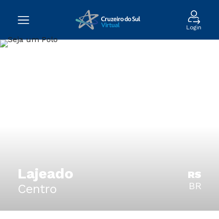
Login
Lajeado
RS
BR
Centro