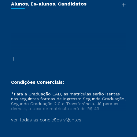
Cursos de Medicina
Jornada do Aluno
Alunos, Ex-alunos, Candidatos
Vestibular Redação
Cursos Livres
Sou Aluno
Ética e Integridade
Ingresso via Enem
Cursos Técnicos
Sou Candidato
Proteção de dados
Retorne ao Curso
Cursos Profissionalizantes
Sou Ex-aluno
Segunda Graduação
Canais de Atendimento
Segunda Graduação 2.0
Acessibilidade
Transferência
Biblioteca
Formação Pedagógica - R2
Condições Comerciais:
*Para a Graduação EAD, as matrículas serão isentas
nas seguintes formas de ingresso: Segunda Graduação,
Segunda Graduação 2.0 e Transferência. Já para as
demais, a taxa de matrícula será de R$ 49.
ver todas as condições vigentes