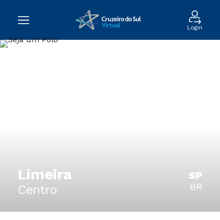
Login
Limeira
SP
BR
Centro