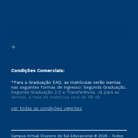
Ingresso via Enem
Cursos Técnicos
Sou Candidato
Proteção de dados
Retorne ao Curso
Cursos Profissionalizantes
Sou Ex-aluno
Segunda Graduação
Canais de Atendimento
Segunda Graduação 2.0
Acessibilidade
Transferência
Biblioteca
Formação Pedagógica - R2
Condições Comerciais:
*Para a Graduação EAD, as matrículas serão isentas
nas seguintes formas de ingresso: Segunda Graduação,
Segunda Graduação 2.0 e Transferência. Já para as
demais, a taxa de matrícula será de R$ 49.
ver todas as condições vigentes
Campus Virtual Cruzeiro do Sul Educacional © 2026 - Todos