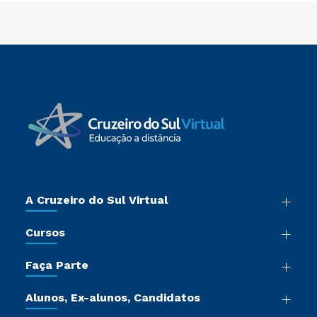
A Cruzeiro do Sul Virtual
Nossa História
Cursos
Sala de Imprensa
Graduação
Trabalhe Conosco
Faça Parte
Pós-graduação
Certificadoras
Vestibular Múltipla Escolha
Cursos de Medicina
Jornada do Aluno
Alunos, Ex-alunos, Candidatos
Vestibular Redação
Cursos Livres
Sou Aluno
Ética e Integridade