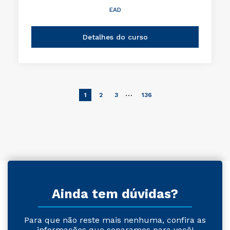
EAD
Detalhes do curso
…
1
2
3
136
Ainda tem dúvidas?
Para que não reste mais nenhuma, confira as
informações que separamos para você!