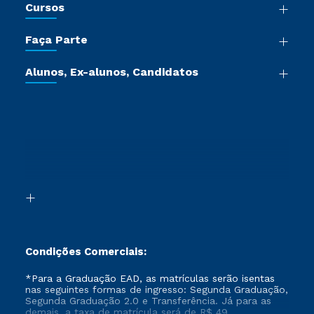
Cursos
Sala de Imprensa
Graduação
Trabalhe Conosco
Faça Parte
Pós-graduação
Certificadoras
Vestibular Múltipla Escolha
Cursos de Medicina
Jornada do Aluno
Alunos, Ex-alunos, Candidatos
Vestibular Redação
Cursos Livres
Sou Aluno
Ética e Integridade
Ingresso via Enem
Cursos Técnicos
Sou Candidato
Proteção de dados
Retorne ao Curso
Cursos Profissionalizantes
Sou Ex-aluno
Segunda Graduação
Canais de Atendimento
Segunda Graduação 2.0
Acessibilidade
Transferência
Biblioteca
Formação Pedagógica - R2
Condições Comerciais:
*Para a Graduação EAD, as matrículas serão isentas
nas seguintes formas de ingresso: Segunda Graduação,
Segunda Graduação 2.0 e Transferência. Já para as
demais, a taxa de matrícula será de R$ 49.