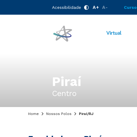
A+
A-
Acessibilidade
Curso
Piraí
Centro
Home
Nossos Polos
Piraí/RJ