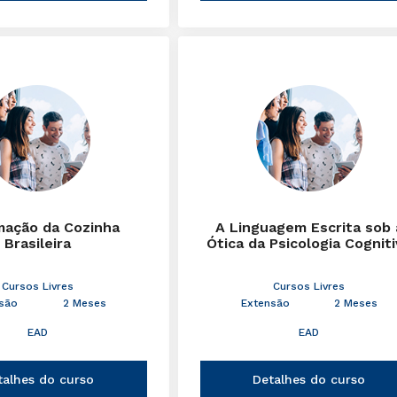
mação da Cozinha
A Linguagem Escrita sob 
Brasileira
Ótica da Psicologia Cognit
Cursos Livres
Cursos Livres
são
2 Meses
Extensão
2 Meses
EAD
EAD
talhes do curso
Detalhes do curso