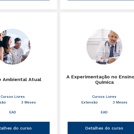
A Experimentação no Ensin
e Ambiental Atual
Química
Cursos Livres
Cursos Livres
são
3 Meses
Extensão
3 Meses
EAD
EAD
talhes do curso
Detalhes do curso