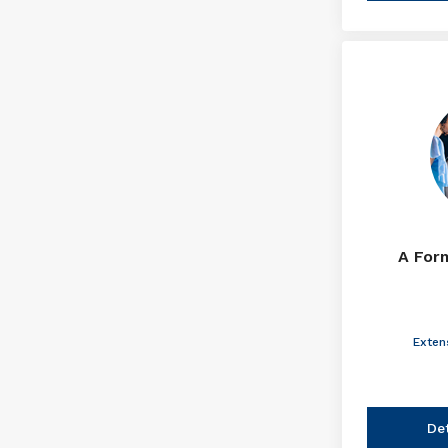
A For
Exten
De