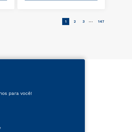
…
1
2
3
147
mos para você!
e