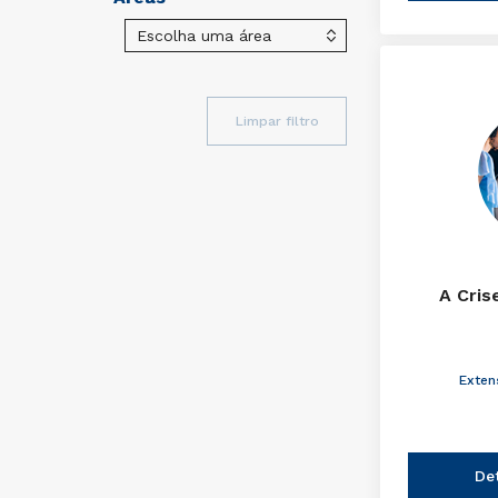
Limpar filtro
A Cris
Exten
De