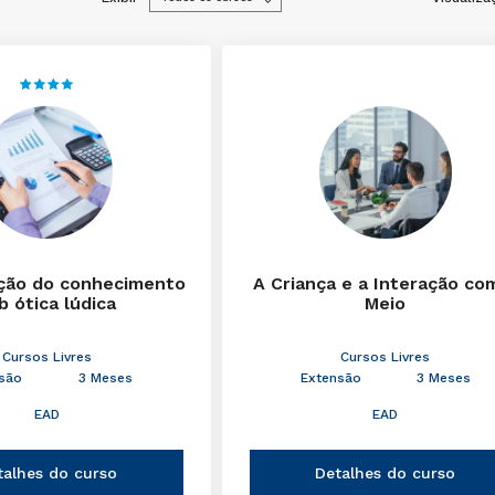
ção do conhecimento
A Criança e a Interação co
b ótica lúdica
Meio
Cursos Livres
Cursos Livres
são
3 Meses
Extensão
3 Meses
EAD
EAD
talhes do curso
Detalhes do curso