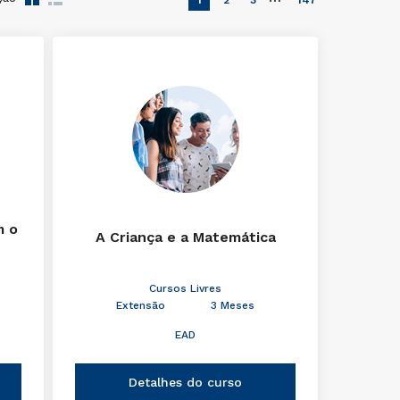
1
2
3
147
m o
A Criança e a Matemática
Cursos Livres
Extensão
3 Meses
EAD
Detalhes do curso