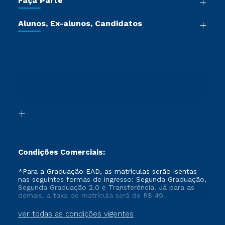
Faça Parte
Pós-graduação
Certificadoras
Vestibular Múltipla Escolha
Cursos de Medicina
Jornada do Aluno
Alunos, Ex-alunos, Candidatos
Vestibular Redação
Cursos Livres
Sou Aluno
Ética e Integridade
Ingresso via Enem
Cursos Técnicos
Sou Candidato
Proteção de dados
Retorne ao Curso
Cursos Profissionalizantes
Sou Ex-aluno
Segunda Graduação
Canais de Atendimento
Segunda Graduação 2.0
Acessibilidade
Transferência
Biblioteca
Formação Pedagógica - R2
Condições Comerciais:
*Para a Graduação EAD, as matrículas serão isentas
nas seguintes formas de ingresso: Segunda Graduação,
Segunda Graduação 2.0 e Transferência. Já para as
demais, a taxa de matrícula será de R$ 49.
ver todas as condições vigentes