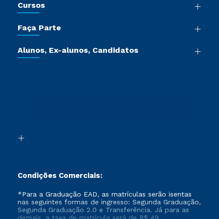
Cursos
Sala de Imprensa
Graduação
Trabalhe Conosco
Faça Parte
Pós-graduação
Certificadoras
Vestibular Múltipla Escolha
Cursos de Medicina
Jornada do Aluno
Alunos, Ex-alunos, Candidatos
Vestibular Redação
Cursos Livres
Sou Aluno
Ética e Integridade
Ingresso via Enem
Cursos Técnicos
Sou Candidato
Proteção de dados
Retorne ao Curso
Cursos Profissionalizantes
Sou Ex-aluno
Segunda Graduação
Canais de Atendimento
Segunda Graduação 2.0
Acessibilidade
Transferência
Biblioteca
Formação Pedagógica - R2
Condições Comerciais:
*Para a Graduação EAD, as matrículas serão isentas
nas seguintes formas de ingresso: Segunda Graduação,
Segunda Graduação 2.0 e Transferência. Já para as
demais, a taxa de matrícula será de R$ 49.