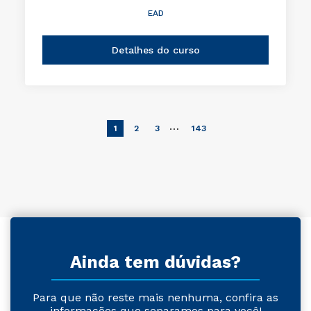
EAD
Detalhes do curso
…
1
2
3
143
Ainda tem dúvidas?
Para que não reste mais nenhuma, confira as
informações que separamos para você!