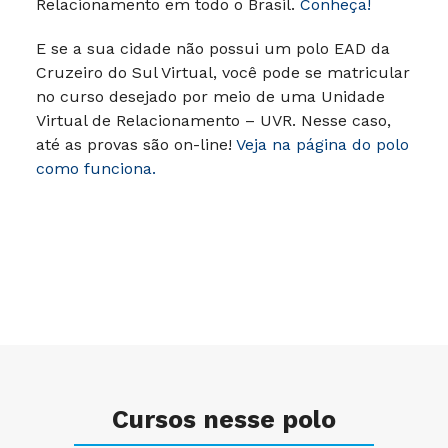
liberdade para estudar de onde estiver e
quando puder.
São mais de 1500 Polos
presenciais ou em Unidades Virtuais de
Relacionamento em todo o Brasil.
Conheça!
E se a sua cidade não possui um polo EAD da
Cruzeiro do Sul Virtual, você pode se matricular
no curso desejado por meio de uma Unidade
Virtual de Relacionamento – UVR. Nesse caso,
até as provas são on-line!
Veja na página do polo
como funciona.