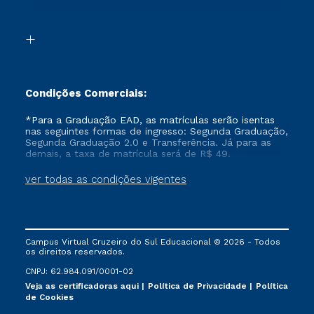
Cursos Técnicos
Sou Candidato
Proteção de dados
Retorne ao Curso
Cursos Profissionalizantes
Sou Ex-aluno
Segunda Graduação
Canais de Atendimento
Segunda Graduação 2.0
Acessibilidade
Transferência
Biblioteca
Formação Pedagógica - R2
Condições Comerciais:
*Para a Graduação EAD, as matrículas serão isentas
nas seguintes formas de ingresso: Segunda Graduação,
Segunda Graduação 2.0 e Transferência. Já para as
demais, a taxa de matrícula será de R$ 49.
ver todas as condições vigentes
Campus Virtual Cruzeiro do Sul Educacional © 2026 - Todos
os direitos reservados.