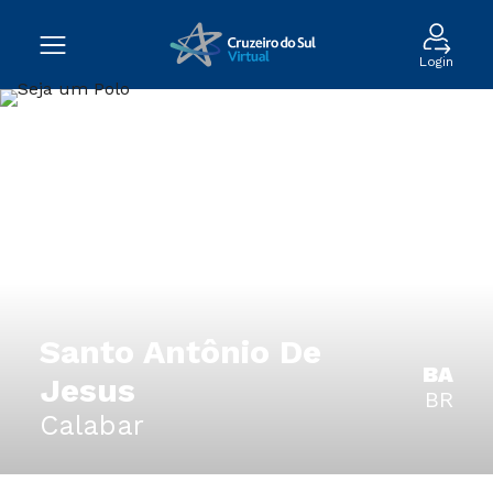
Login
Santo Antônio De
BA
Jesus
BR
Calabar