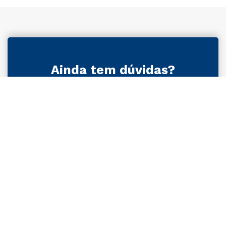
Ainda tem dúvidas?
Para que não reste mais nenhuma, confira as
informações que separamos para você!
Estamos em todo o Brasil.
Confira as localizações e escolha
a mais perto de você!