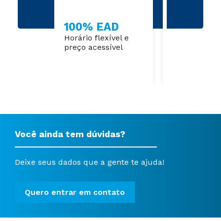
100% EAD
6 meses
Horário flexível e
Curta duraç
preço acessível
foco na prát
Você ainda tem dúvidas?
Deixe seus dados que a gente te ajuda!
Quero entrar em contato