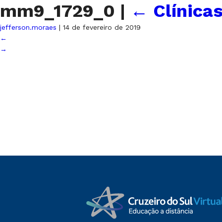
mm9_1729_0
|
←
Clínica
jefferson.moraes
|
14 de fevereiro de 2019
←
→