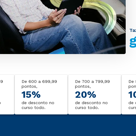
 do Enem e
Ta
rá o seu
g
99
De 600 a 699,99
De 700 a 799,99
De 
pontos,
pontos,
pon
15%
20%
1
o
de desconto no
de desconto no
de 
curso todo.
curso todo.
cur