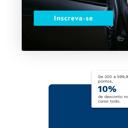
Informe sua nota
descubra qual se
desconto
De 300 a 599,
pontos,
10%
de desconto n
curso todo.