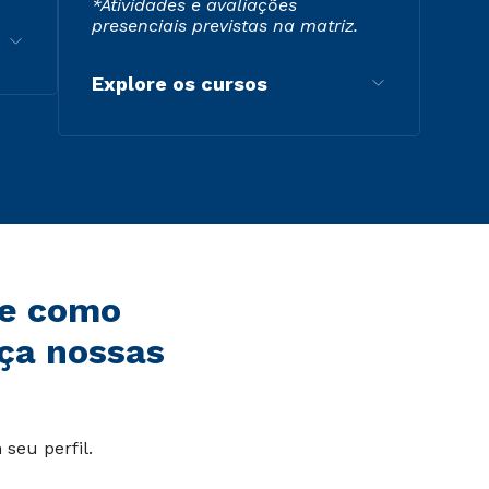
*Atividades e avaliações
presenciais previstas na matriz.
Explore os cursos
de como
ça nossas
seu perfil.