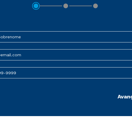
Sobrenome
@email.com
99-9999
Avan