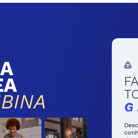
A
EA
F
T
BINA
G
Desc
con