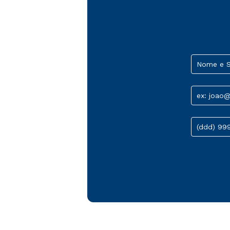
Nome e 
ex: joao
(ddd) 99