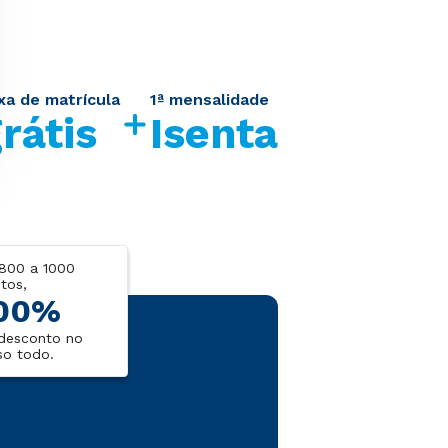
xa de matrícula
1ª mensalidade
rátis
Isenta
800 a 1000
tos,
00%
desconto no
so todo.