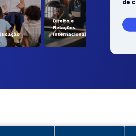
de c
Direito e
Relações
Engenharia e
ão
Internacionais
Tecnologia