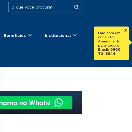
Fale com um
Benefícios
Institucional
consultor.
Atendimento
para todo o
Brasil:
0800
721 5844