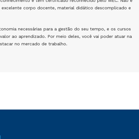
conhecimento e têm certificado reconhecido pelo MEC. Não é
m excelente corpo docente, material didático descomplicado e
autonomia necessárias para a gestão do seu tempo, e os cursos
valor ao aprendizado. Por meio deles, você vai poder atuar na
estacar no mercado de trabalho.