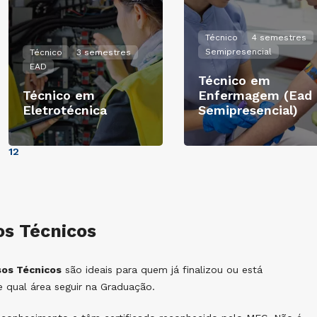
Técnico
4 semestres
Semipresencial
Técnico
3 semestres
EAD
Técnico em
Técnico em
Enfermagem (Ead
Eletrotécnica
Semipresencial)
1
2
os Técnicos
sos Técnicos
são ideais para quem já finalizou ou está
 qual área seguir na Graduação.