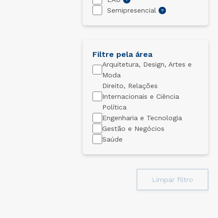
Conheça o curso
Semipresencial
?
Filtre pela área
Arquitetura, Design, Artes e
Moda
Direito, Relações
Internacionais e Ciência
Política
Engenharia e Tecnologia
Gestão e Negócios
Saúde
Limpar filtro