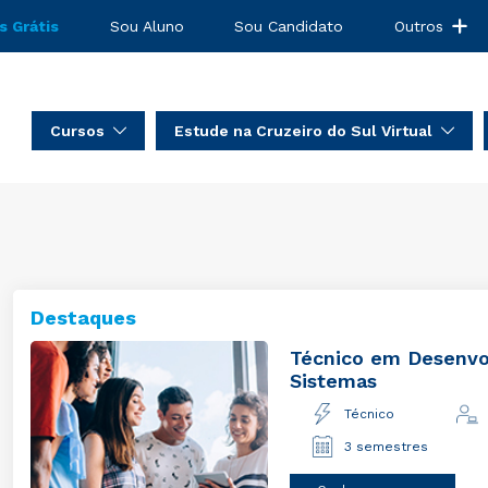
s Grátis
Sou Aluno
Sou Candidato
Outros
Cursos
Estude na Cruzeiro do Sul Virtual
Destaques
Técnico em Desenvo
Sistemas
Técnico
3 semestres