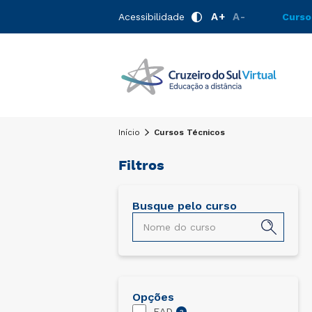
A+
A-
Acessibilidade
Curso
Início
Cursos Técnicos
Filtros
Busque pelo curso
Técnico em Administração
Técnico
EAD
2 semestres
Opções
EAD
?