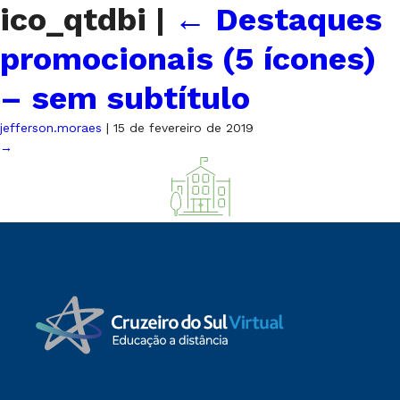
ico_qtdbi
|
←
Destaques
promocionais (5 ícones)
– sem subtítulo
jefferson.moraes
|
15 de fevereiro de 2019
→