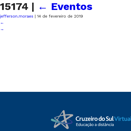
15174
|
←
Eventos
jefferson.moraes
|
14 de fevereiro de 2019
←
→