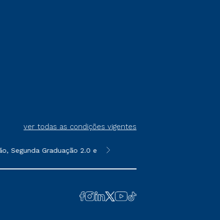
ver todas as condições vigentes
, Segunda Graduação 2.0 e Transferência. Já para as demais, a t
*Para a Pós-graduação EAD, as ofer