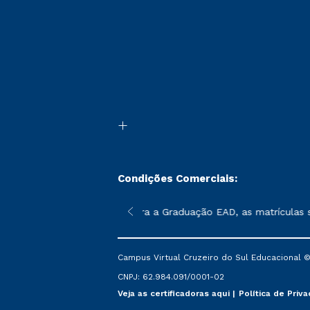
Condições Comerciais:
poderão sofrer alterações nos períodos de rematrícula conforme 
*Para a Graduação EAD, as matrículas se
Campus Virtual Cruzeiro do Sul Educacional ©
CNPJ: 62.984.091/0001-02
Veja as certificadoras aqui
Política de Priv