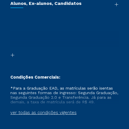
Cursos de Medicina
Jornada do Aluno
Alunos, Ex-alunos, Candidatos
Vestibular Redação
Cursos Livres
Sou Aluno
Ética e Integridade
Ingresso via Enem
Cursos Técnicos
Sou Candidato
Proteção de dados
Retorne ao Curso
Cursos Profissionalizantes
Sou Ex-aluno
Segunda Graduação
Canais de Atendimento
Segunda Graduação 2.0
Acessibilidade
Transferência
Biblioteca
Formação Pedagógica - R2
Condições Comerciais:
*Para a Graduação EAD, as matrículas serão isentas
nas seguintes formas de ingresso: Segunda Graduação,
Segunda Graduação 2.0 e Transferência. Já para as
demais, a taxa de matrícula será de R$ 49.
ver todas as condições vigentes