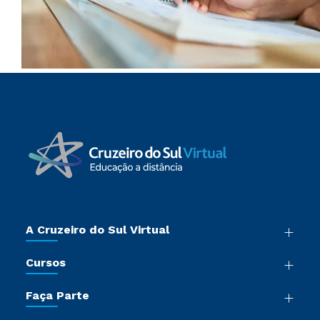
A Cruzeiro do Sul Virtual
Nossa História
Cursos
Sala de Imprensa
Graduação
Trabalhe Conosco
Faça Parte
Pós-graduação
Certificadoras
Vestibular Múltipla Escolha