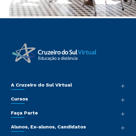
A Cruzeiro do Sul Virtual
Nossa História
Cursos
Sala de Imprensa
Graduação
Trabalhe Conosco
Faça Parte
Pós-graduação
Certificadoras
Vestibular Múltipla Escolha
Cursos de Medicina
Jornada do Aluno
Alunos, Ex-alunos, Candidatos
Vestibular Redação
Cursos Livres
Sou Aluno
Ética e Integridade