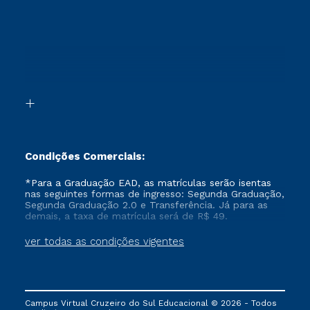
Ingresso via Enem
Cursos Técnicos
Sou Candidato
Proteção de dados
Retorne ao Curso
Cursos Profissionalizantes
Sou Ex-aluno
Segunda Graduação
Canais de Atendimento
Segunda Graduação 2.0
Acessibilidade
Transferência
Biblioteca
Formação Pedagógica - R2
Condições Comerciais:
*Para a Graduação EAD, as matrículas serão isentas
nas seguintes formas de ingresso: Segunda Graduação,
Segunda Graduação 2.0 e Transferência. Já para as
demais, a taxa de matrícula será de R$ 49.
ver todas as condições vigentes
Campus Virtual Cruzeiro do Sul Educacional © 2026 - Todos