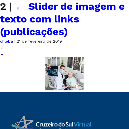
2
|
←
Slider de imagem e
texto com links
(publicações)
chleba
|
21 de fevereiro de 2019
←
→