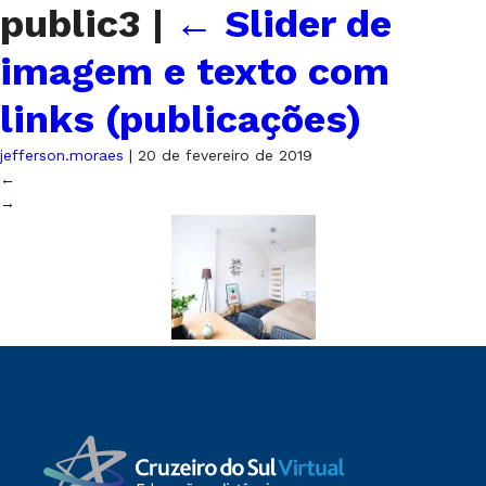
public3
|
←
Slider de
imagem e texto com
links (publicações)
jefferson.moraes
|
20 de fevereiro de 2019
←
→