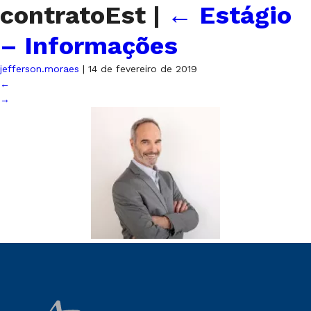
contratoEst
|
←
Estágio
– Informações
jefferson.moraes
|
14 de fevereiro de 2019
←
→