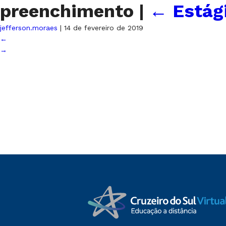
preenchimento
|
←
Estág
jefferson.moraes
|
14 de fevereiro de 2019
←
→