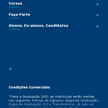
Cursos
Sala de Imprensa
Graduação
Trabalhe Conosco
Faça Parte
Pós-graduação
Certificadoras
Vestibular Múltipla Escolha
Cursos de Medicina
Jornada do Aluno
Alunos, Ex-alunos, Candidatos
Vestibular Redação
Cursos Livres
Sou Aluno
Ética e Integridade
Ingresso via Enem
Cursos Técnicos
Sou Candidato
Proteção de dados
Retorne ao Curso
Cursos Profissionalizantes
Sou Ex-aluno
Segunda Graduação
Canais de Atendimento
Segunda Graduação 2.0
Acessibilidade
Transferência
Biblioteca
Formação Pedagógica - R2
Condições Comerciais:
*Para a Graduação EAD, as matrículas serão isentas
nas seguintes formas de ingresso: Segunda Graduação,
Segunda Graduação 2.0 e Transferência. Já para as