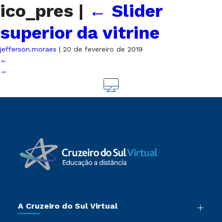
ico_pres
|
←
Slider
superior da vitrine
jefferson.moraes
|
20 de fevereiro de 2019
←
→
A Cruzeiro do Sul Virtual
Nossa História