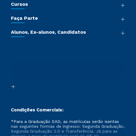
Cursos
Sala de Imprensa
Graduação
Trabalhe Conosco
Faça Parte
Pós-graduação
Certificadoras
Vestibular Múltipla Escolha
Cursos de Medicina
Jornada do Aluno
Alunos, Ex-alunos, Candidatos
Vestibular Redação
Cursos Livres
Sou Aluno
Ética e Integridade
Ingresso via Enem
Cursos Técnicos
Sou Candidato
Proteção de dados
Retorne ao Curso
Cursos Profissionalizantes
Sou Ex-aluno
Segunda Graduação
Canais de Atendimento
Segunda Graduação 2.0
Acessibilidade
Transferência
Biblioteca
Formação Pedagógica - R2
Condições Comerciais:
*Para a Graduação EAD, as matrículas serão isentas
nas seguintes formas de ingresso: Segunda Graduação,
Segunda Graduação 2.0 e Transferência. Já para as