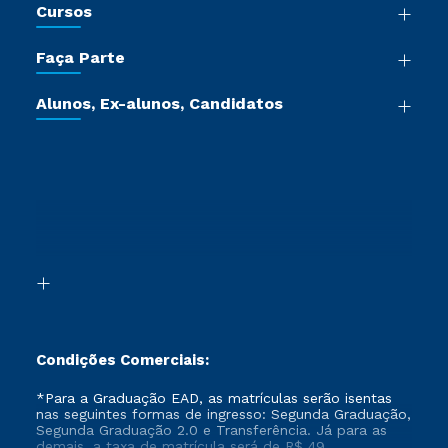
Cursos
Sala de Imprensa
Graduação
Trabalhe Conosco
Faça Parte
Pós-graduação
Certificadoras
Vestibular Múltipla Escolha
Cursos de Medicina
Jornada do Aluno
Alunos, Ex-alunos, Candidatos
Vestibular Redação
Cursos Livres
Sou Aluno
Ética e Integridade
Ingresso via Enem
Cursos Técnicos
Sou Candidato
Proteção de dados
Retorne ao Curso
Cursos Profissionalizantes
Sou Ex-aluno
Segunda Graduação
Canais de Atendimento
Segunda Graduação 2.0
Acessibilidade
Transferência
Biblioteca
Formação Pedagógica - R2
Condições Comerciais:
*Para a Graduação EAD, as matrículas serão isentas
nas seguintes formas de ingresso: Segunda Graduação,
Segunda Graduação 2.0 e Transferência. Já para as
demais, a taxa de matrícula será de R$ 49.