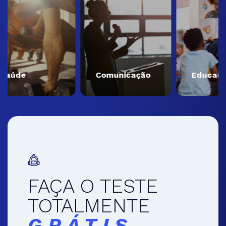
úde
Comunicação
Educação
FAÇA O TESTE
TOTALMENTE
GRÁTIS