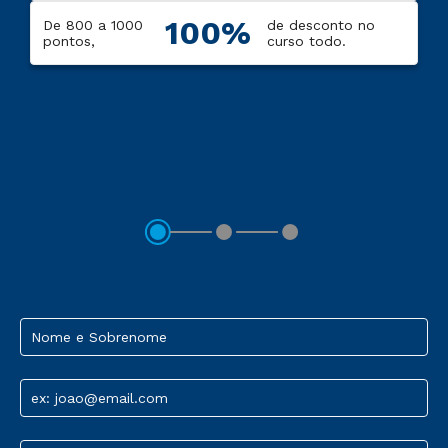
100%
De 800 a 1000
de desconto no
pontos,
curso todo.
Nome e Sobrenome
ex: joao@email.com