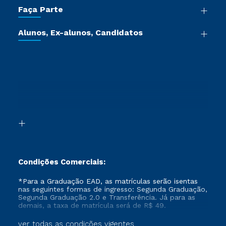
Trabalhe Conosco
Faça Parte
Pós-graduação
Certificadoras
Vestibular Múltipla Escolha
Cursos de Medicina
Jornada do Aluno
Alunos, Ex-alunos, Candidatos
Vestibular Redação
Cursos Livres
Sou Aluno
Ética e Integridade
Ingresso via Enem
Cursos Técnicos
Sou Candidato
Proteção de dados
Retorne ao Curso
Cursos Profissionalizantes
Sou Ex-aluno
Segunda Graduação
Canais de Atendimento
Segunda Graduação 2.0
Acessibilidade
Transferência
Biblioteca
Formação Pedagógica - R2
Condições Comerciais:
*Para a Graduação EAD, as matrículas serão isentas
nas seguintes formas de ingresso: Segunda Graduação,
Segunda Graduação 2.0 e Transferência. Já para as
demais, a taxa de matrícula será de R$ 49.
ver todas as condições vigentes