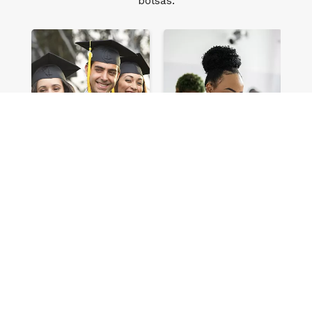
bolsas.
Vestibular
Bolsa Mérito
Múltipla Escolha
Enem
Ainda tem dúvidas?