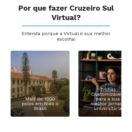
Por que fazer Cruzeiro Sul
Virtual?
Entenda porque a Virtual é sua melhor
escolha!
Trilhas
Customizáveis
Mais de 1500
para a sua
polos em todo o
melhor jornada
Brasil
universitária