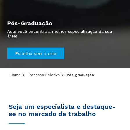
Pós-Graduação
Aqui você encontra a melhor especialização da sua
área!
Hei, você ainda tem dúvidas?
Escolha seu curso
Sobre o curso, inscrição ou formas de pagamento?
Deixe seu contato e bata um papo com um de
nossos consultores.
Home
Processo Seletivo
Pós-graduação
Aqui, opção de qualidade não falta.
Informe seus dados:
Seja um especialista e destaque-
se no mercado de trabalho