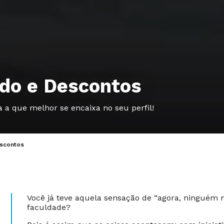
udo e Descontos
 a que melhor se encaixa no seu perfil!
escontos
Você já teve aquela sensação de “agora, ninguém 
faculdade?