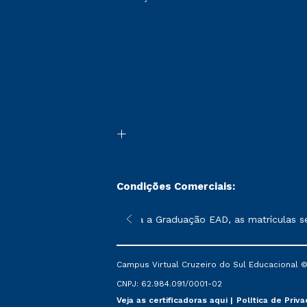
Condições Comerciais:
poderão sofrer alterações nos períodos de rematrícula conforme 
*Para a Graduação EAD, as matrículas serão
Campus Virtual Cruzeiro do Sul Educacional ©
CNPJ: 62.984.091/0001-02
Veja as certificadoras aqui
Política de Priv