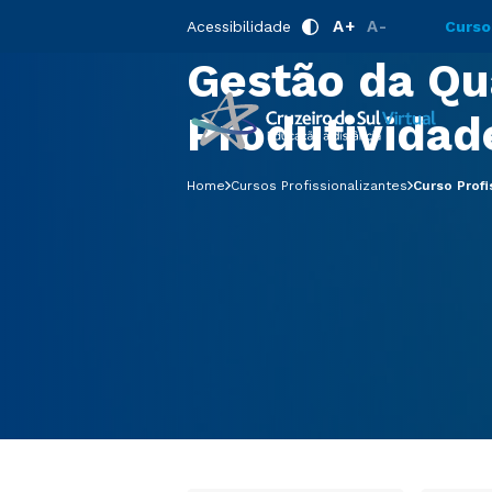
Curso Profis
A+
A-
Acessibilidade
Curso
Gestão da Qu
Produtividad
Home
Cursos Profissionalizantes
Curso Profi