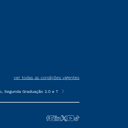
ver todas as condições vigentes
egunda Graduação 2.0 e Transferência. Já para as demais, a taxa
*Para a Pós-graduação EAD, as ofer