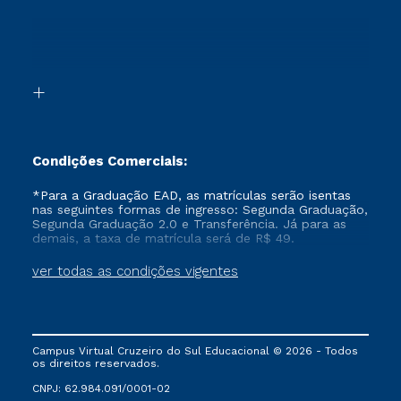
Sou Ex-aluno
Segunda Graduação
Canais de Atendimento
Segunda Graduação 2.0
Acessibilidade
Transferência
Biblioteca
Formação Pedagógica - R2
Condições Comerciais:
*Para a Graduação EAD, as matrículas serão isentas
nas seguintes formas de ingresso: Segunda Graduação,
Segunda Graduação 2.0 e Transferência. Já para as
demais, a taxa de matrícula será de R$ 49.
ver todas as condições vigentes
Campus Virtual Cruzeiro do Sul Educacional © 2026 - Todos
os direitos reservados.
CNPJ: 62.984.091/0001-02