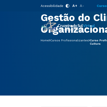
Curso Profis
A+
A-
Acessibilidade
Curso
Gestão do Cl
Organizaciona
Home
Cursos Profissionalizantes
Curso Profi
Cultura