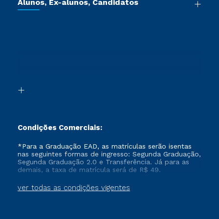
Jornada do Aluno
Alunos, Ex-alunos, Candidatos
Vestibular Redação
Cursos Livres
Sou Aluno
Ética e Integridade
Ingresso via Enem
Cursos Técnicos
Sou Candidato
Proteção de dados
Retorne ao Curso
Cursos Profissionalizantes
Sou Ex-aluno
Segunda Graduação
Canais de Atendimento
Segunda Graduação 2.0
Acessibilidade
Transferência
Biblioteca
Formação Pedagógica - R2
Condições Comerciais:
*Para a Graduação EAD, as matrículas serão isentas
nas seguintes formas de ingresso: Segunda Graduação,
Segunda Graduação 2.0 e Transferência. Já para as
demais, a taxa de matrícula será de R$ 49.
ver todas as condições vigentes