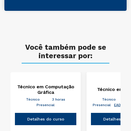
Você também pode se
interessar por:
Técnico em Computação
Técnico em Me
Gráfica
Técnico
3 horas
Técnico
3
Presencial
Presencial
EAD
Sem
Detalhes do curso
Detalhes do 