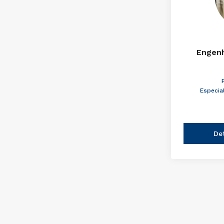
Engenh
Especia
De