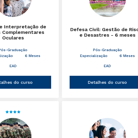
 e Interpretação de
Defesa Civil: Gestão de Ris
 Complementares
e Desastres - 6 meses
Oculares
Pós-Graduação
Pós-Graduação
lização
6 Meses
Especialização
6 Meses
EAD
EAD
talhes do curso
Detalhes do curso