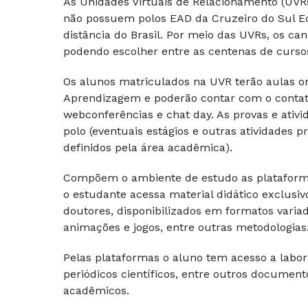
As Unidades Virtuais de Relacionamento (UV
não possuem polos EAD da Cruzeiro do Sul E
distância do Brasil. Por meio das UVRs, os c
podendo escolher entre as centenas de cursos 
Os alunos matriculados na UVR terão aulas on-
Aprendizagem e poderão contar com o contato 
webconferências e chat day. As provas e ativi
polo (eventuais estágios e outras atividades
definidos pela área acadêmica).
Compõem o ambiente de estudo as plataforma
o estudante acessa material didático exclusi
doutores, disponibilizados em formatos varia
animações e jogos, entre outras metodologias
Pelas plataformas o aluno tem acesso a laborató
periódicos científicos, entre outros docume
acadêmicos.