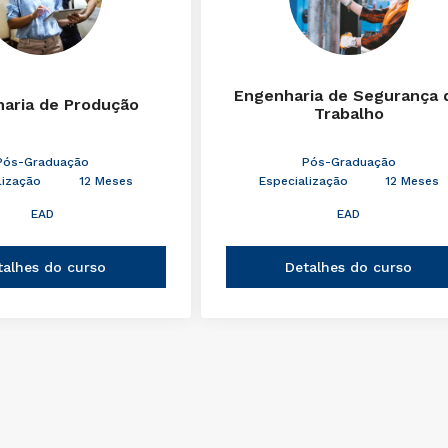
Engenharia de Segurança 
aria de Produção
Trabalho
Pós-Graduação
Pós-Graduação
lização
12 Meses
Especialização
12 Meses
EAD
EAD
talhes do curso
Detalhes do curso