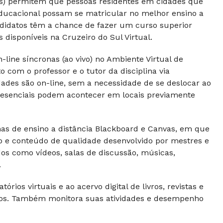
Rs) permitem que pessoas residentes em cidades que
ducacional possam se matricular no melhor ensino a
andidatos têm a chance de fazer um curso superior
disponíveis na Cruzeiro do Sul Virtual.
line síncronas (ao vivo) no Ambiente Virtual de
com o professor e o tutor da disciplina via
dades são on-line, sem a necessidade de se deslocar ao
 presenciais podem acontecer em locais previamente
s de ensino a distância Blackboard e Canvas, em que
vo e conteúdo de qualidade desenvolvido por mestres e
dos como vídeos, salas de discussão, músicas,
.
rios virtuais e ao acervo digital de livros, revistas e
ntos. Também monitora suas atividades e desempenho