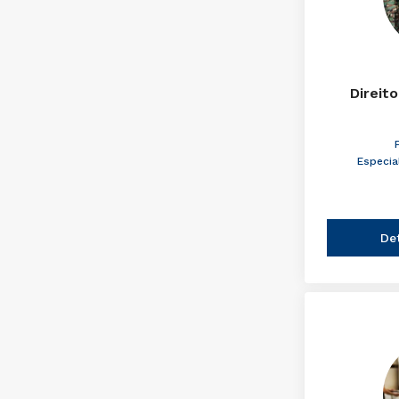
Direito
Especia
De