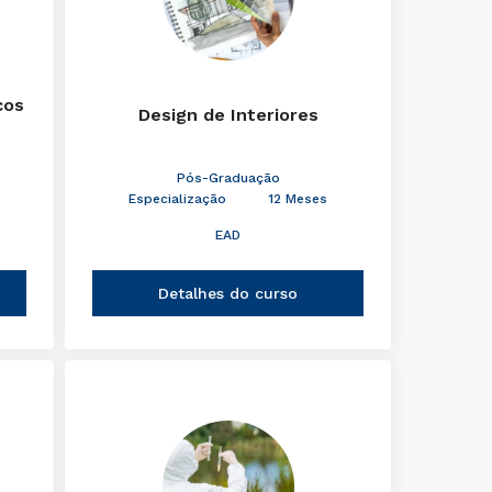
cos
Design de Interiores
Pós-Graduação
Especialização
12 Meses
EAD
Detalhes do curso