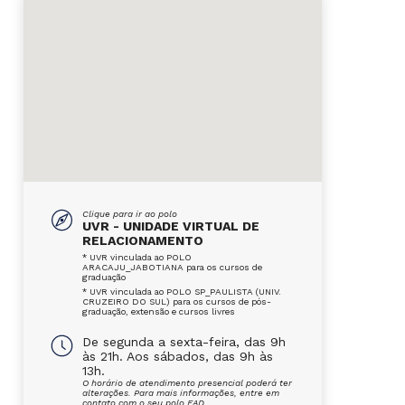
Clique para ir ao polo
UVR - UNIDADE VIRTUAL DE
RELACIONAMENTO
* UVR vinculada ao POLO
ARACAJU_JABOTIANA para os cursos de
graduação
* UVR vinculada ao POLO SP_PAULISTA (UNIV.
CRUZEIRO DO SUL) para os cursos de pós-
graduação, extensão e cursos livres
De segunda a sexta-feira, das 9h
às 21h. Aos sábados, das 9h às
13h.
O horário de atendimento presencial poderá ter
alterações. Para mais informações, entre em
contato com o seu polo EAD.