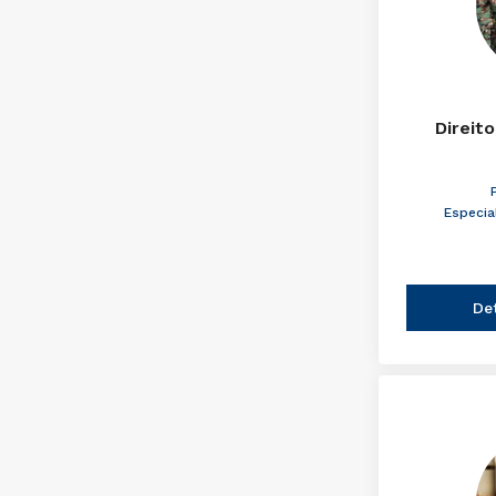
Direito
Especia
De