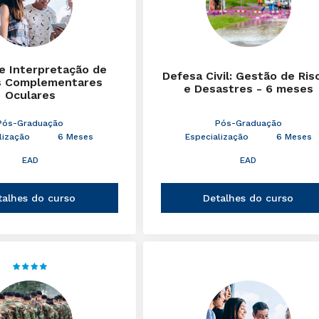
 e Interpretação de
Defesa Civil: Gestão de Ris
 Complementares
e Desastres - 6 meses
Oculares
Pós-Graduação
Pós-Graduação
lização
6 Meses
Especialização
6 Meses
EAD
EAD
talhes do curso
Detalhes do curso