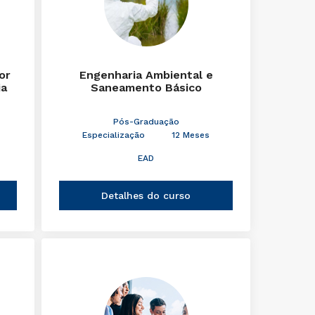
or
Engenharia Ambiental e
ia
Saneamento Básico
Pós-Graduação
Especialização
12 Meses
EAD
Detalhes do curso