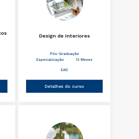
cos
Design de Interiores
Pós-Graduação
Especialização
12 Meses
EAD
Detalhes do curso