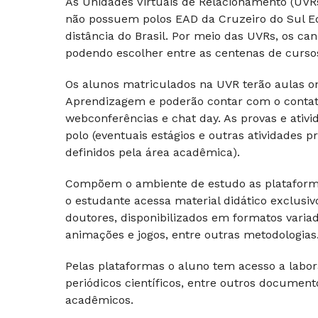
As Unidades Virtuais de Relacionamento (UV
não possuem polos EAD da Cruzeiro do Sul E
distância do Brasil. Por meio das UVRs, os c
podendo escolher entre as centenas de cursos 
Os alunos matriculados na UVR terão aulas on-
Aprendizagem e poderão contar com o contato 
webconferências e chat day. As provas e ativi
polo (eventuais estágios e outras atividades
definidos pela área acadêmica).
Compõem o ambiente de estudo as plataforma
o estudante acessa material didático exclusi
doutores, disponibilizados em formatos varia
animações e jogos, entre outras metodologias
Pelas plataformas o aluno tem acesso a laborató
periódicos científicos, entre outros docume
acadêmicos.