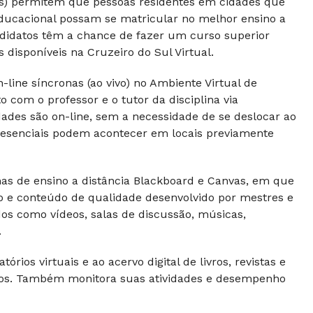
Rs) permitem que pessoas residentes em cidades que
ducacional possam se matricular no melhor ensino a
andidatos têm a chance de fazer um curso superior
disponíveis na Cruzeiro do Sul Virtual.
line síncronas (ao vivo) no Ambiente Virtual de
com o professor e o tutor da disciplina via
dades são on-line, sem a necessidade de se deslocar ao
 presenciais podem acontecer em locais previamente
s de ensino a distância Blackboard e Canvas, em que
vo e conteúdo de qualidade desenvolvido por mestres e
dos como vídeos, salas de discussão, músicas,
.
rios virtuais e ao acervo digital de livros, revistas e
ntos. Também monitora suas atividades e desempenho