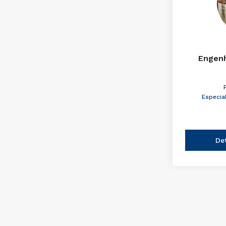
Engenh
Especia
De