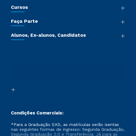
Nossa História
Cursos
Sala de Imprensa
Graduação
Trabalhe Conosco
Faça Parte
Pós-graduação
Certificadoras
Vestibular Múltipla Escolha
Cursos de Medicina
Jornada do Aluno
Alunos, Ex-alunos, Candidatos
Vestibular Redação
Cursos Livres
Sou Aluno
Ética e Integridade
Ingresso via Enem
Cursos Técnicos
Sou Candidato
Proteção de dados
Retorne ao Curso
Cursos Profissionalizantes
Sou Ex-aluno
Segunda Graduação
Canais de Atendimento
Segunda Graduação 2.0
Acessibilidade
Transferência
Biblioteca
Formação Pedagógica - R2
Condições Comerciais:
*Para a Graduação EAD, as matrículas serão isentas
nas seguintes formas de ingresso: Segunda Graduação,
Segunda Graduação 2.0 e Transferência. Já para as