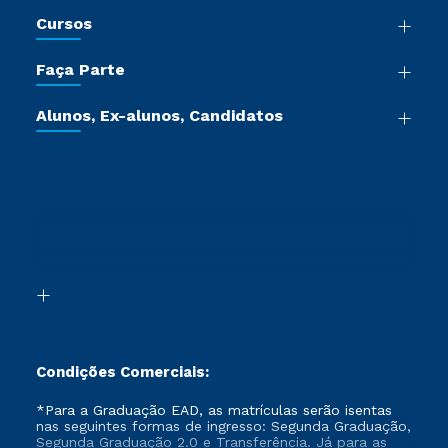
Nossa História
Cursos
Sala de Imprensa
Graduação
Trabalhe Conosco
Faça Parte
Pós-graduação
Certificadoras
Vestibular Múltipla Escolha
Cursos de Medicina
Jornada do Aluno
Alunos, Ex-alunos, Candidatos
Vestibular Redação
Cursos Livres
Sou Aluno
Ética e Integridade
Ingresso via Enem
Cursos Técnicos
Sou Candidato
Proteção de dados
Retorne ao Curso
Cursos Profissionalizantes
Sou Ex-aluno
Segunda Graduação
Canais de Atendimento
Segunda Graduação 2.0
Acessibilidade
Transferência
Biblioteca
Formação Pedagógica - R2
Condições Comerciais:
*Para a Graduação EAD, as matrículas serão isentas
nas seguintes formas de ingresso: Segunda Graduação,
Segunda Graduação 2.0 e Transferência. Já para as