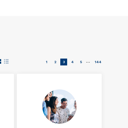
…
1
2
3
4
5
144