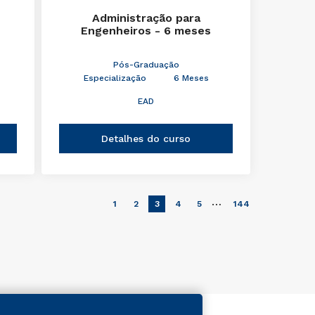
Administração para
Engenheiros - 6 meses
Pós-Graduação
Especialização
6 Meses
EAD
Detalhes do curso
…
1
2
3
4
5
144