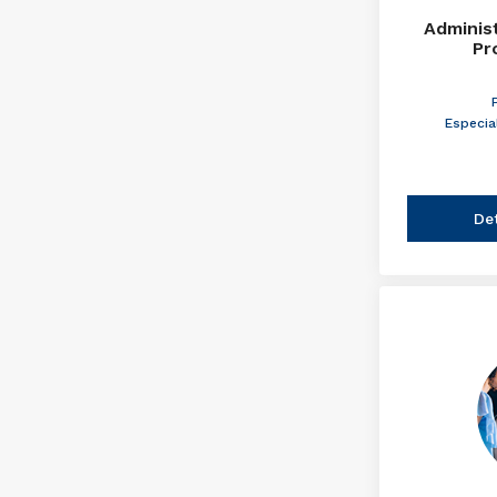
Adminis
Pr
Especia
De