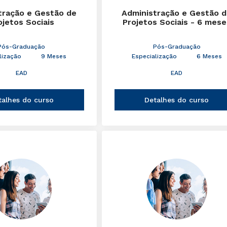
tração e Gestão de
Administração e Gestão 
ojetos Sociais
Projetos Sociais - 6 mese
Pós-Graduação
Pós-Graduação
lização
9 Meses
Especialização
6 Meses
EAD
EAD
talhes do curso
Detalhes do curso