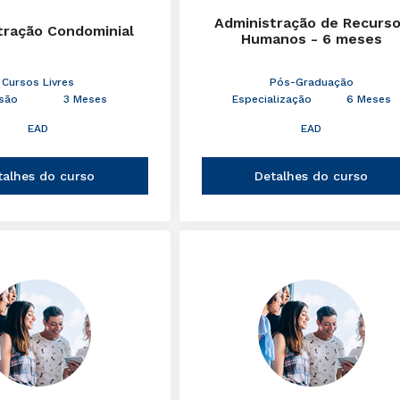
Administração de Recurs
tração Condominial
Humanos - 6 meses
Cursos Livres
Pós-Graduação
são
3 Meses
Especialização
6 Meses
EAD
EAD
talhes do curso
Detalhes do curso