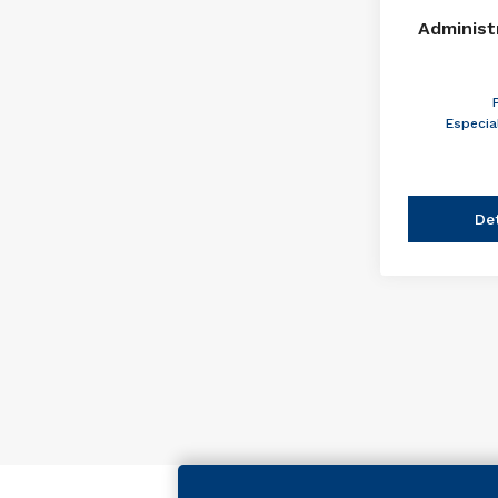
Administ
Especia
De