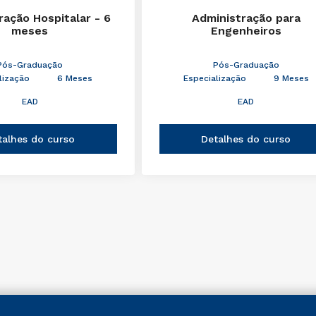
ração Hospitalar - 6
Administração para
meses
Engenheiros
Pós-Graduação
Pós-Graduação
lização
6 Meses
Especialização
9 Meses
EAD
EAD
talhes do curso
Detalhes do curso